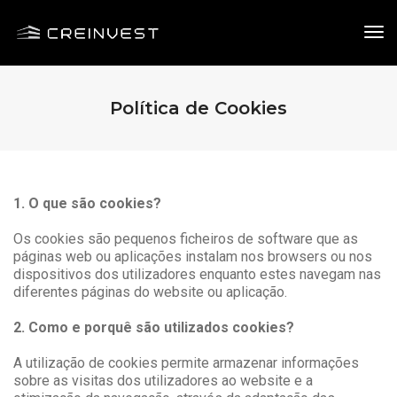
Tog
Nav
Política de Cookies
1. O que são cookies?
Os cookies são pequenos ficheiros de software que as
páginas web ou aplicações instalam nos browsers ou nos
dispositivos dos utilizadores enquanto estes navegam nas
diferentes páginas do website ou aplicação.
2. Como e porquê são utilizados cookies?
A utilização de cookies permite armazenar informações
sobre as visitas dos utilizadores ao website e a