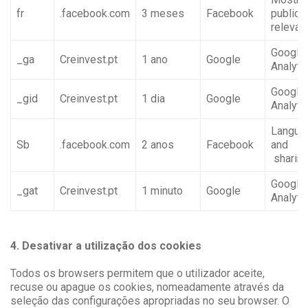
fr
.facebook.com
3 meses
Facebook
publici
relevan
Google
_ga
Creinvest.pt
1 ano
Google
Analyti
Google
_gid
Creinvest.pt
1 dia
Google
Analyti
Langua
Sb
.facebook.com
2 anos
Facebook
and
sharin
Google
_gat
Creinvest.pt
1 minuto
Google
Analyti
4. Desativar a utilização dos cookies
Todos os browsers permitem que o utilizador aceite,
recuse ou apague os cookies, nomeadamente através da
seleção das configurações apropriadas no seu browser. O