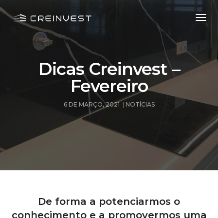
Togg
Navi
Dicas Creinvest –
Fevereiro
6 DE MARÇO, 2021
NOTÍCIAS
De forma a potenciarmos o
conhecimento e a promovermos uma