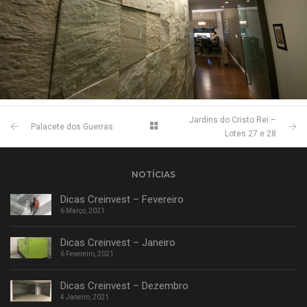
Jardins do Cristo Rei –
Palacete dos Guerras
Lotes 27 e 28
NOTÍCIAS
Dicas Creinvest – Fevereiro
6 Março, 2021
Dicas Creinvest – Janeiro
6 Fevereiro, 2021
Dicas Creinvest – Dezembro
4 Janeiro, 2021