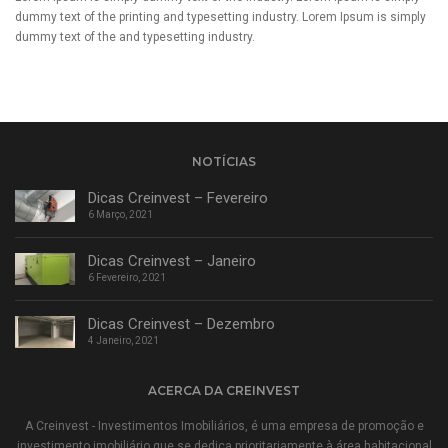
dummy text of the printing and typesetting industry. Lorem Ipsum is simply
dummy text of the and typesetting industry.
NOTÍCIAS
Dicas Creinvest – Fevereiro
6 Março, 2021
Dicas Creinvest – Janeiro
6 Fevereiro, 2021
Dicas Creinvest – Dezembro
4 Janeiro, 2021
ACERCA DA CREINVEST
A Creinvest - Investimentos Imobiliários, é uma empresa de promoção e
investimento imobiliário que se dedica prioritariamente à área habitacional