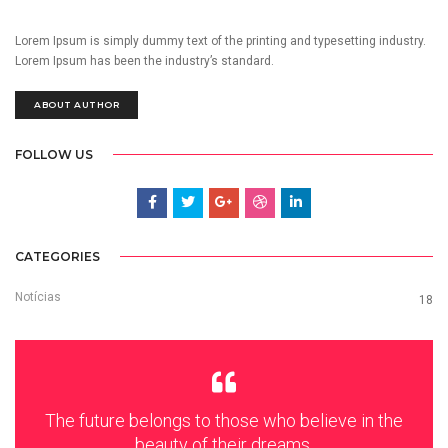
Lorem Ipsum is simply dummy text of the printing and typesetting industry.
Lorem Ipsum has been the industry’s standard.
ABOUT AUTHOR
FOLLOW US
CATEGORIES
Notícias
18
The future belongs to those who believe in the
beauty of their dreams.