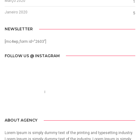
Março 2020
1
Janeiro 2020
5
NEWSLETTER
[mc4wp_form id="2603"]
FOLLOW US @ INSTAGRAM
Call us 123-456-7890
no-reply@domain.com
ABOUT AGENCY
Lorem Ipsum is simply dummy text of the printing and typesetting industry.
Lorem Ipsum is simply dummy text of the industry. Lorem Ipsum is simply