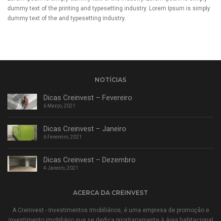
dummy text of the printing and typesetting industry. Lorem Ipsum is simply
dummy text of the and typesetting industry.
NOTÍCIAS
Dicas Creinvest – Fevereiro
6 Março, 2021
Dicas Creinvest – Janeiro
6 Fevereiro, 2021
Dicas Creinvest – Dezembro
4 Janeiro, 2021
ACERCA DA CREINVEST
A Creinvest - Investimentos Imobiliários, é uma empresa de promoção e
investimento imobiliário que se dedica prioritariamente à área habitacional