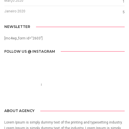
Março 2020
1
Janeiro 2020
5
NEWSLETTER
[mc4wp_form id="2603"]
FOLLOW US @ INSTAGRAM
Call us 123-456-7890
no-reply@domain.com
ABOUT AGENCY
Lorem Ipsum is simply dummy text of the printing and typesetting industry.
Lorem Ipsum is simply dummy text of the industry. Lorem Ipsum is simply