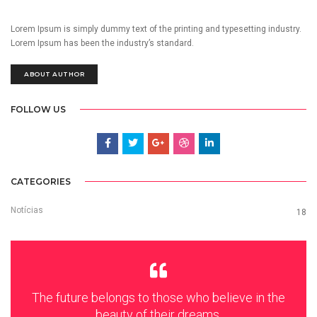
Lorem Ipsum is simply dummy text of the printing and typesetting industry.
Lorem Ipsum has been the industry’s standard.
ABOUT AUTHOR
FOLLOW US
CATEGORIES
Notícias
18
The future belongs to those who believe in the
beauty of their dreams.