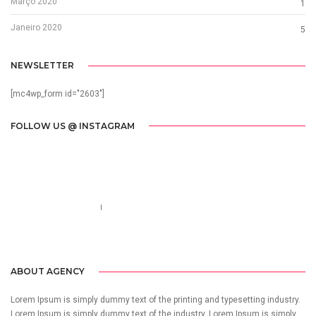
Março 2020
1
Janeiro 2020
5
NEWSLETTER
[mc4wp_form id="2603"]
FOLLOW US @ INSTAGRAM
Call us 123-456-7890
no-reply@domain.com
ABOUT AGENCY
Lorem Ipsum is simply dummy text of the printing and typesetting industry.
Lorem Ipsum is simply dummy text of the industry. Lorem Ipsum is simply