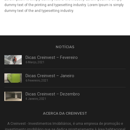
dummy text of the printing and typesetting industry. Lorem Ipsum is simply
dummy text of the and typesetting industry.
NOTÍCIAS
Dicas Creinvest – Fevereiro
6 Março, 2021
Dicas Creinvest – Janeiro
6 Fevereiro, 2021
Dicas Creinvest – Dezembro
4 Janeiro, 2021
ACERCA DA CREINVEST
A Creinvest - Investimentos Imobiliários, é uma empresa de promoção e
investimento imobiliário que se dedica prioritariamente à área habitacional